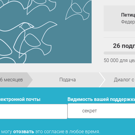
Петиц
Федер
26 под
50 000 для це
 6 месяцев
Подача
Диалог с
электронной почты
Видимость вашей поддержк
секрет
Я могу
отозвать
это согласие в любое время.