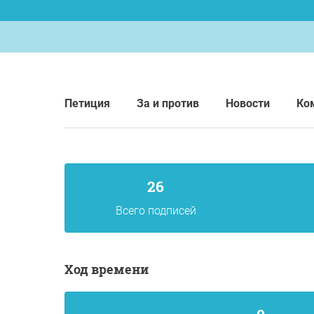
Петиция
За и против
Новости
Ко
26
Всего подписей
Ход времени