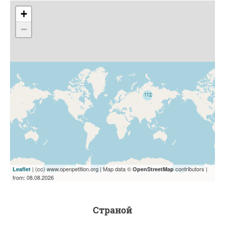
+
−
| (cc) www.openpetition.org | Map data ©
contributors |
Leaflet
OpenStreetMap
from: 08.08.2026
страной