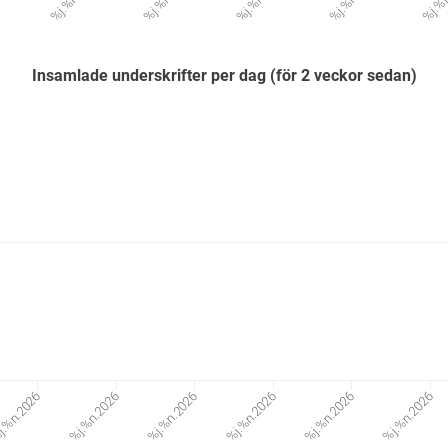
Insamlade underskrifter per dag (för 2 veckor sedan)
%j.%n.2026
%j.%n.2026
%j.%n.2026
%j.%n.2026
.%n.2026
%j.%n.2026