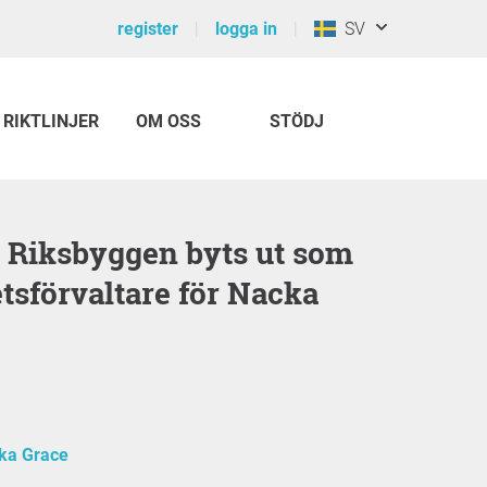
register
logga in
SV
RIKTLINJER
OM OSS
STÖDJ
etsförvaltare för Nacka
ka Grace