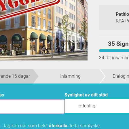
Petiti
KPA P
35 Sign
34 för insaml
arande 16 dagar
Inlämning
Dialog 
ess
Synlighet av ditt stöd
offentlig
s
. Jag kan när som helst
återkalla
detta samtycke.