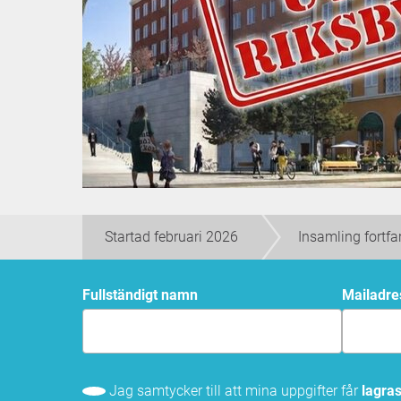
Startad februari 2026
Insamling fortf
Fullständigt namn
mailadr
Jag samtycker till att mina uppgifter får
lagra