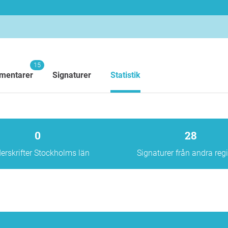
15
mentarer
Signaturer
Statistik
0
28
erskrifter Stockholms län
Signaturer från andra reg