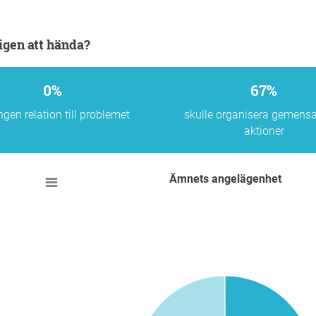
igen att hända?
0%
67%
ngen relation till problemet
skulle organisera gemen
aktioner
Ämnets angelägenhet