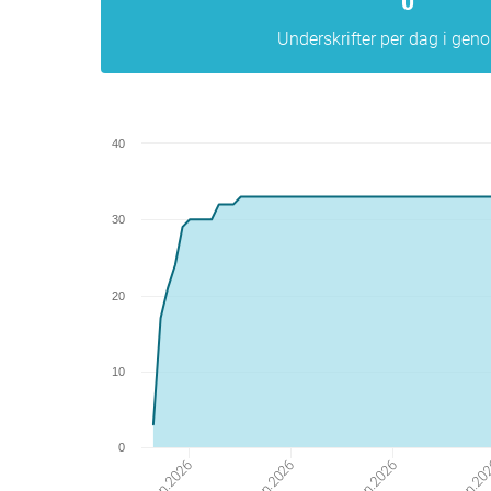
0
Underskrifter per dag i gen
40
30
20
10
0
%j.%n.2026
%j.%n.20
%j.%n.2026
%j.%n.2026