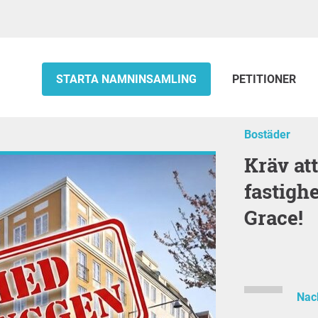
STARTA NAMNINSAMLING
PETITIONER
Bostäder
Kräv att Riksbyggen byts ut som
fastigh
Grace!
Nac