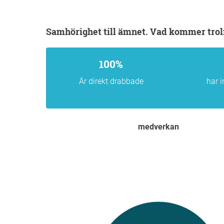
Samhörighet till ämnet. Vad kommer trol
100%
Är direkt drabbade
har i
medverkan