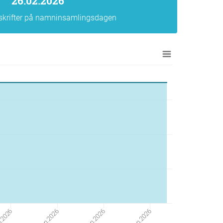
26.02.2026
rskrifter på namninsamlingsdagen
%j.%n.2026
%j.%n.2026
%j.%n.2026
.2026