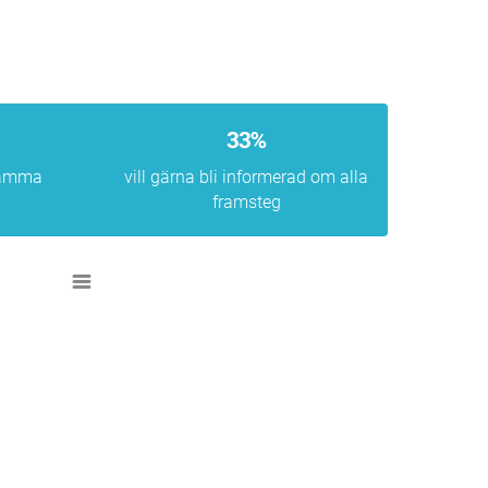
33%
samma
vill gärna bli informerad om alla
framsteg