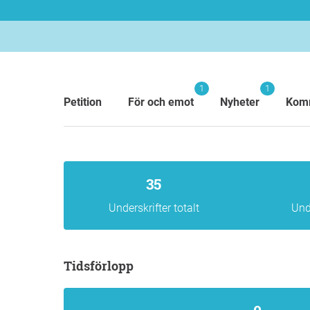
1
1
Petition
För och emot
Nyheter
Kom
35
Underskrifter totalt
Und
Tidsförlopp