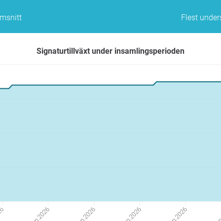
omsnitt
Flest unde
Signaturtillväxt under insamlingsperioden
26
%j.%n.2026
%j.%n.2026
%j.%n.2026
%j.%n.2026
%j.%n