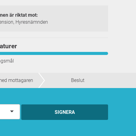
onen är riktat mot:
ension, Hyresnämnden
aturer
ingsmål
med mottagaren
Beslut
SIGNERA