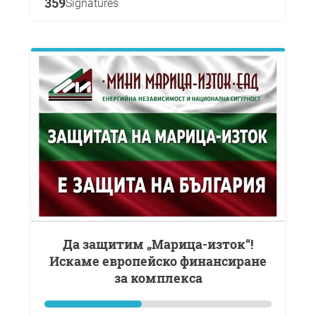
359
Signatures
Да защитим „Марица-изток“!
Искаме европейско финансиране
за комплекса