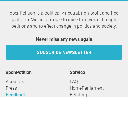
openPetition is a politically neutral, non-profit and free
platform. We help people to raise their voice through
petitions and to effect change in politics and society.
Never miss any news again
SUBSCRIBE NEWSLETTER
openPetition
service
About us
FAQ
Press
HomeParliament
Feedback
E-Voting
Petitions
Legal aspects
Guidelines
Terms of use
All petitions
Data privacy