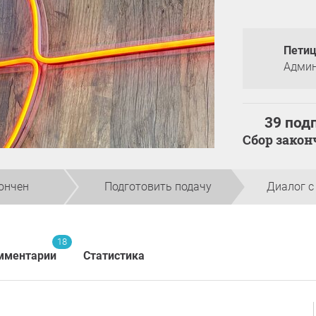
Петиц
Админ
39 под
Сбор зако
ончен
Подготовить подачу
Диалог с
18
мментарии
Статистика