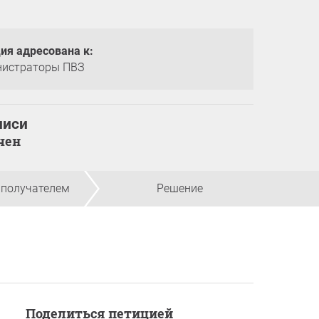
ия адресована к:
истраторы ПВЗ
писи
нчен
 получателем
Решение
Поделиться петицией