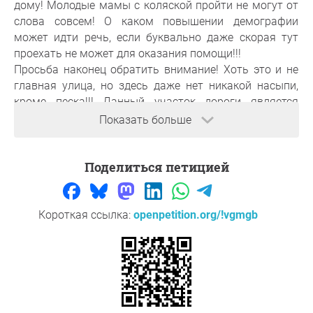
дому! Молодые мамы с коляской пройти не могут от
слова совсем! О каком повышении демографии
может идти речь, если буквально даже скорая тут
проехать не может для оказания помощи!!!
Просьба наконец обратить внимание! Хоть это и не
главная улица, но здесь даже нет никакой насыпи,
кроме песка!!! Данный участок дороги является
муниципальным, просьба выполнять свои
Показать больше
обязательства по поводу ремонта дорог!!!
помогите обратить внимание администрации на
Поделиться петицией
данную проблему!
основания
Короткая ссылка:
openpetition.org/!vgmgb
Пожилые люди и матери с колясками не могут
пройти к своим домам!
Большое спасибо за вашу поддержку,
Алёна
, ,
Запрудня