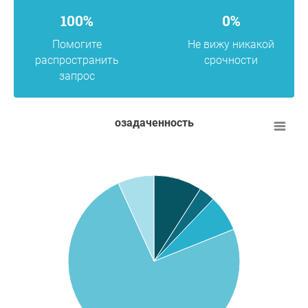
100%
0%
Помогите
Не вижу никакой
распространить
срочности
запрос
озадаченность