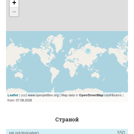
+
−
| (cc) www.openpetition.org | Map data ©
contributors |
Leaflet
OpenStreetMap
from: 07.08.2026
страной
не назначено
350