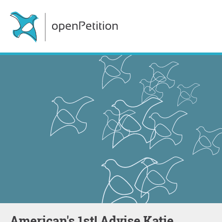
American's 1st! Advise Katie