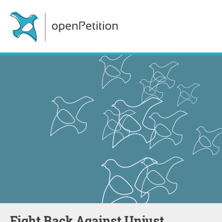
Fight Back Against Unjust