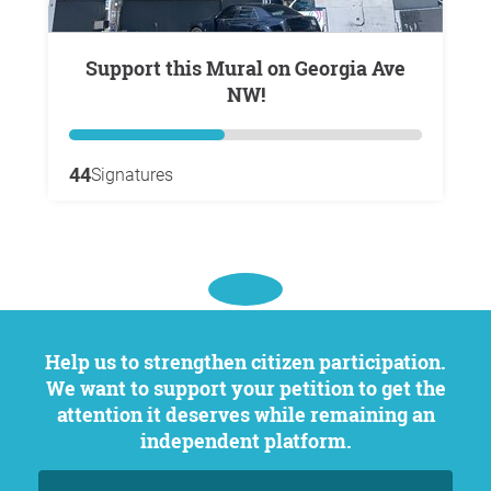
Support this Mural on Georgia Ave
NW!
44
Signatures
Help us to strengthen citizen participation.
We want to support your petition to get the
attention it deserves while remaining an
independent platform.