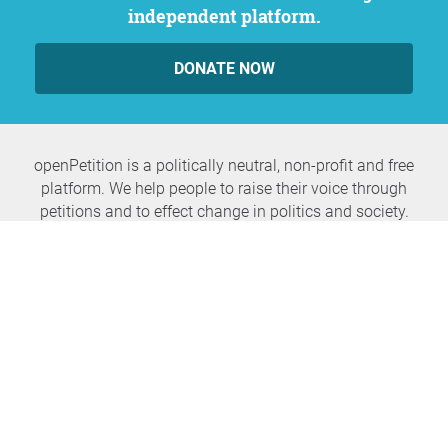
independent platform.
DONATE NOW
openPetition is a politically neutral, non-profit and free
platform. We help people to raise their voice through
petitions and to effect change in politics and society.
Never miss any news again
SUBSCRIBE NEWSLETTER
openPetition
service
About us
FAQ
Press
HomeParliament