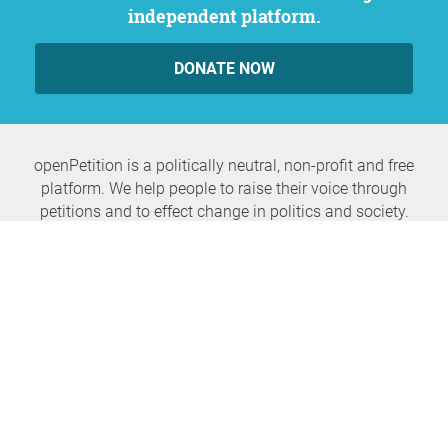
independent platform.
DONATE NOW
openPetition is a politically neutral, non-profit and free
platform. We help people to raise their voice through
petitions and to effect change in politics and society.
Never miss any news again
SUBSCRIBE NEWSLETTER
openPetition
service
About us
FAQ
Press
HomeParliament