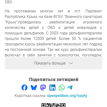
СВО.
На протяжении многих лет в пгт. Партенит
Республика Крым, на базе ФГБУ "Военного санатория
"Крым",проводилась реабилитация огромного
количества детей с ОВЗ и детей инвалидов с
помощью дельфинов. С 2003 года дельфинотерапию
прошли более 12000 детей. Более 50 % пациентов
проходили курсы реабилитации несколько лет подряд
на постоянной основе. Так же курс дельфинотерапии
включал в себя занятия с психологом, логопедом,
ЛФК и массаж. Состав специалистов, работающих
Показать больше
под руководством врача реабилитолога
Гайворонского Вячеслава Владимировича, отличался
высоким профессионализмом и индивидуальным
Поделиться петицией
подходом к каждому ребенку.
Улучшение состояния детей было подтверждено
Короткая ссылка:
openpetition.org/!szphj
медицинскими документами. У детей, после
прохождения курса реабилитации, появлялась речь,