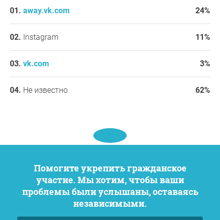
Помогите нам вернуть уникальное лечение и надежду
away.vk.com
24%
нашим детям.
Instagram
11%
основания
Чем больше проходит времени, тем меньше остается
vk.com
3%
шансов помочь детям и военнослужащим СВО.
Помощь нужна именно сейчас. Реабилитация с
Не известно
62%
дельфинами, это уникальный шанс на возможное
улучшение всех показателей, как психо
эмоциональных так и физических. Дети очень ждут
встречи с дельфинами и своими любимыми
тренерами. Верните нам надежду на встречу с
лучшими дельфинами- реабилитологами.
https://vk.com/club119320483
Помогите укрепить гражданское
участие. Мы хотим, чтобы ваши
Большое спасибо за вашу поддержку,
Лана
, пгт.
Партенит
проблемы были услышаны, оставаясь
независимыми.
Вопрос к инициатору