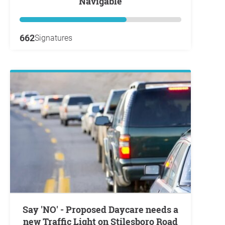
Navigable
662
Signatures
Say 'NO' - Proposed Daycare needs a
new Traffic Light on Stilesboro Road