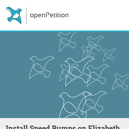
Install Speed Bumps on Elizabeth