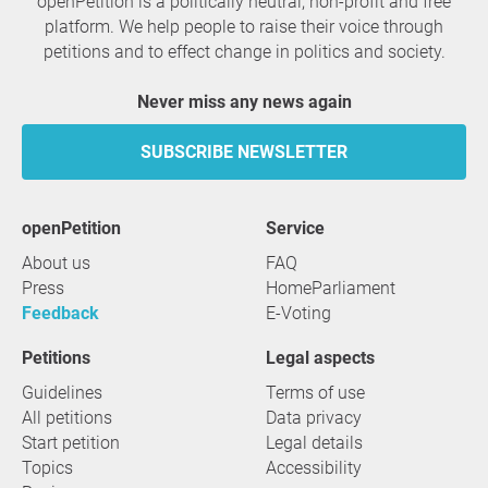
openPetition is a politically neutral, non-profit and free
platform. We help people to raise their voice through
petitions and to effect change in politics and society.
Never miss any news again
SUBSCRIBE NEWSLETTER
openPetition
service
About us
FAQ
Press
HomeParliament
Feedback
E-Voting
Petitions
Legal aspects
Guidelines
Terms of use
All petitions
Data privacy
Start petition
Legal details
Topics
Accessibility