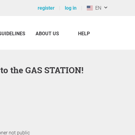
register
log in
EN
GUIDELINES
ABOUT US
HELP
 to the GAS STATION!
oner not public