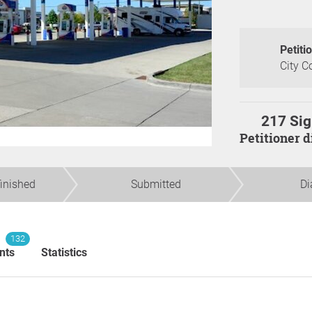
Petiti
City C
217 Sig
Petitioner 
finished
Submitted
Di
132
nts
Statistics