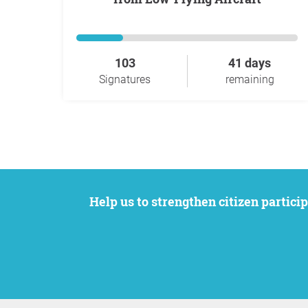
103
41 days
Signatures
remaining
Help us to strengthen citizen participation. We want to support your petition to get the attention it deserves while remaining an