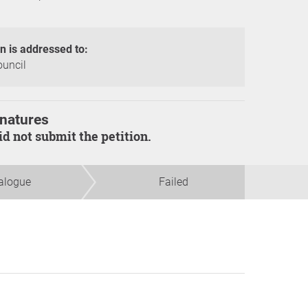
on is addressed to:
ouncil
natures
did not submit the petition.
alogue
Failed