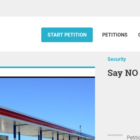
START PETITION
PETITIONS
Security
Say NO
Petiti