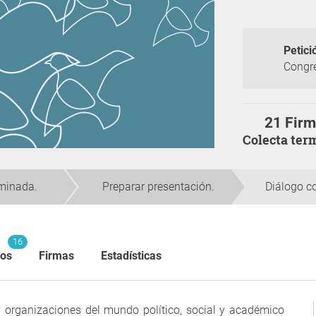
Petici
Congre
21 Fir
Colecta te
rminada.
Preparar presentación.
Diálogo co
16
ios
Firmas
Estadísticas
y organizaciones del mundo político, social y académico