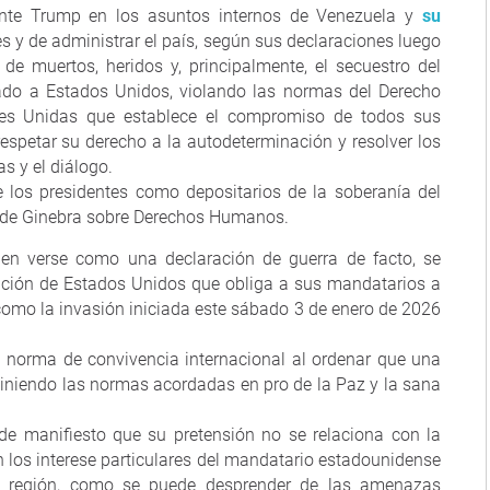
dente Trump en los asuntos internos de Venezuela y
su
s y de administrar el país, según sus declaraciones luego
e muertos, heridos y, principalmente, el secuestro del
ado a Estados Unidos, violando las normas del Derecho
nes Unidas que establece el compromiso de todos sus
respetar su derecho a la autodeterminación y resolver los
as y el diálogo.
los presidentes como depositarios de la soberanía del
s de Ginebra sobre Derechos Humanos.
den verse como una declaración de guerra de facto, se
tución de Estados Unidos que obliga a sus mandatarios a
como la invasión iniciada este sábado 3 de enero de 2026
 norma de convivencia internacional al ordenar que una
viniendo las normas acordadas en pro de la Paz y la sana
de manifiesto que su pretensión no se relaciona con la
 los interese particulares del mandatario estadounidense
la región, como se puede desprender de las amenazas