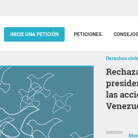
INICIE UNA PETICIÓN
PETICIONES.
CONSEJO
Derechos civil
Rechazamos el secuestro del
preside
las acci
Venezu
Movi