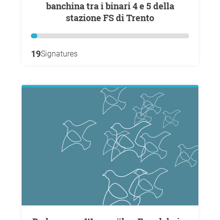
banchina tra i binari 4 e 5 della
stazione FS di Trento
19
Signatures