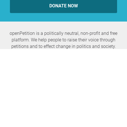
DONATE NOW
openPetition is a politically neutral, non-profit and free
platform. We help people to raise their voice through
petitions and to effect change in politics and society.
Never miss any news again
SUBSCRIBE NEWSLETTER
openPetition
service
About us
FAQ
Press
HomeParliament
Feedback
E-Voting
Petitions
Legal aspects