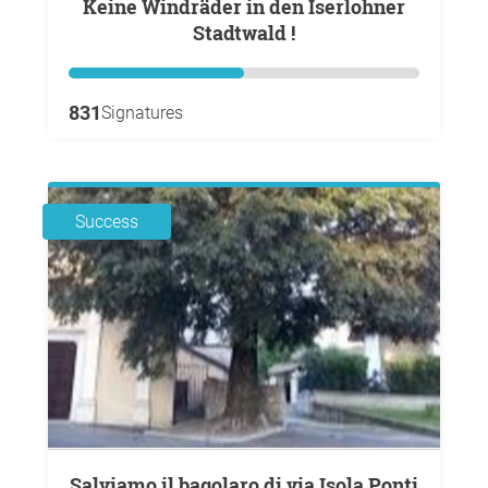
Keine Windräder in den Iserlohner
Stadtwald !
831
Signatures
Success
Salviamo il bagolaro di via Isola Ponti