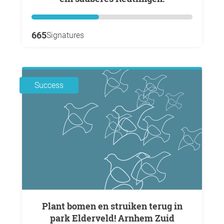
665
Signatures
Success
Plant bomen en struiken terug in
park Elderveld! Arnhem Zuid