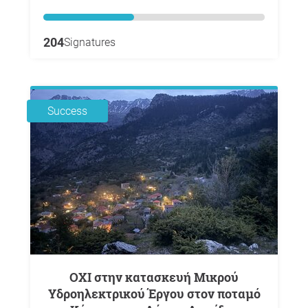
204
Signatures
Success
ΟΧΙ στην κατασκευή Μικρού
Υδροηλεκτρικού Έργου στον ποταμό