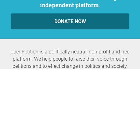
independent platform.
DONATE NOW
openPetition is a politically neutral, non-profit and free
platform. We help people to raise their voice through
petitions and to effect change in politics and society.
Never miss any news again
SUBSCRIBE NEWSLETTER
openPetition
service
About us
FAQ
Press
HomeParliament