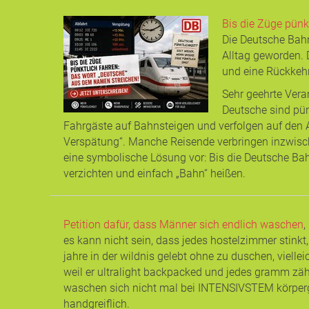
Bis die Züge pünk
Die Deutsche Bahn
Alltag geworden. D
und eine Rückkehr
Sehr geehrte Vera
Deutsche sind pün
Fahrgäste auf Bahnsteigen und verfolgen auf den A
Verspätung“. Manche Reisende verbringen inzwisc
eine symbolische Lösung vor: Bis die Deutsche Bah
verzichten und einfach „Bahn“ heißen.
Petition dafür, dass Männer sich endlich waschen
,
es kann nicht sein, dass jedes hostelzimmer stinkt,
jahre in der wildnis gelebt ohne zu duschen, viell
weil er ultralight backpacked und jedes gramm zäh
waschen sich nicht mal bei INTENSIVSTEM körperge
handgreiflich.