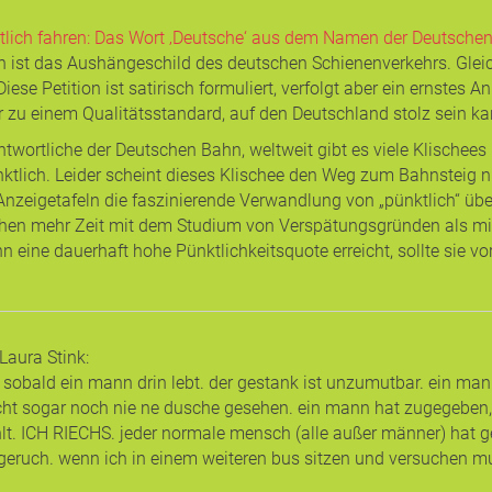
tlich fahren: Das Wort ‚Deutsche‘ aus dem Namen der Deutschen
 ist das Aushängeschild des deutschen Schienenverkehrs. Gleic
iese Petition ist satirisch formuliert, verfolgt aber ein ernstes
 zu einem Qualitätsstandard, auf den Deutschland stolz sein ka
ntwortliche der Deutschen Bahn, weltweit gibt es viele Klischees
ktlich. Leider scheint dieses Klischee den Weg zum Bahnsteig n
nzeigetafeln die faszinierende Verwandlung von „pünktlich“ übe
hen mehr Zeit mit dem Studium von Verspätungsgründen als mit
n eine dauerhaft hohe Pünktlichkeitsquote erreicht, sollte sie
 Laura Stink
:
 sobald ein mann drin lebt. der gestank ist unzumutbar. ein mann
eicht sogar noch nie ne dusche gesehen. ein mann hat zugegeben,
lt. ICH RIECHS. jeder normale mensch (alle außer männer) hat 
ruch. wenn ich in einem weiteren bus sitzen und versuchen mu