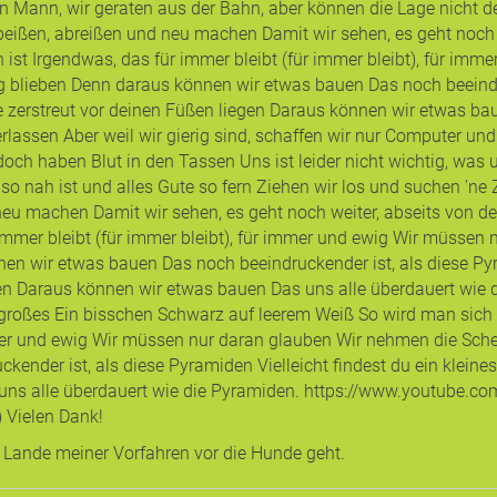
 Mann, wir geraten aus der Bahn, aber können die Lage nicht d
eißen, abreißen und neu machen Damit wir sehen, es geht noch 
 ist Irgendwas, das für immer bleibt (für immer bleibt), für im
g blieben Denn daraus können wir etwas bauen Das noch beeindru
die zerstreut vor deinen Füßen liegen Daraus können wir etwas b
lassen Aber weil wir gierig sind, schaffen wir nur Computer und
 doch haben Blut in den Tassen Uns ist leider nicht wichtig, was
 so nah ist und alles Gute so fern Ziehen wir los und suchen 'ne
neu machen Damit wir sehen, es geht noch weiter, abseits von d
 immer bleibt (für immer bleibt), für immer und ewig Wir müsse
en wir etwas bauen Das noch beeindruckender ist, als diese Pyram
en Daraus können wir etwas bauen Das uns alle überdauert wie d
ts großes Ein bisschen Schwarz auf leerem Weiß So wird man sich
mmer und ewig Wir müssen nur daran glauben Wir nehmen die Sche
nder ist, als diese Pyramiden Vielleicht findest du ein kleines 
 uns alle überdauert wie die Pyramiden. https://www.youtube.
 Vielen Dank!
 Lande meiner Vorfahren vor die Hunde geht.