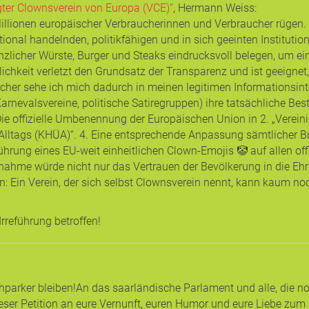
ter Clownsverein von Europa (VCE)“
, Hermann Weiss
:
 Millionen europäischer Verbraucherinnen und Verbraucher rüge
onal handelnden, politikfähigen und in sich geeinten Institution
licher Würste, Burger und Steaks eindrucksvoll belegen, um ei
lichkeit verletzt den Grundsatz der Transparenz und ist geeignet,
aucher sehe ich mich dadurch in meinen legitimen Informationsi
 Karnevalsvereine, politische Satiregruppen) ihre tatsächliche 
Die offizielle Umbenennung der Europäischen Union in 2. „Vereinig
Alltags (KHÜA)“. 4. Eine entsprechende Anpassung sämtlicher B
rung eines EU-weit einheitlichen Clown-Emojis 🤡 auf allen offi
ahme würde nicht nur das Vertrauen der Bevölkerung in die Ehrl
: Ein Verein, der sich selbst Clownsverein nennt, kann kaum no
Irreführung betroffen!
hparker bleiben! ​An das saarländische Parlament und alle, die n
ieser Petition an eure Vernunft, euren Humor und eure Liebe zum