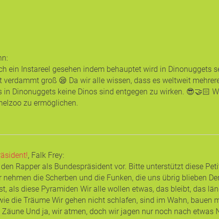
nn
:
h ein Instareel gesehen indem behauptet wird in Dinonuggets s
t verdammt groß 😪 Da wir alle wissen, dass es weltweit mehrere
 in Dinonuggets keine Dinos sind entgegen zu wirken. 😎🤝🏻 W
chelzoo zu ermöglichen.
äsident!
, Falk Frey
:
e den Rapper als Bundespräsident vor. Bitte unterstützt diese Pe
r nehmen die Scherben und die Funken, die uns übrig blieben D
t, als diese Pyramiden Wir alle wollen etwas, das bleibt, das läng
r wie die Träume Wir gehen nicht schlafen, sind im Wahn, baue
n Zäune Und ja, wir atmen, doch wir jagen nur noch nach etwa