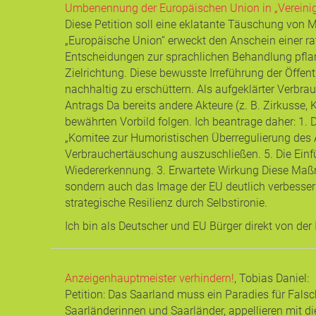
Umbenennung der Europäischen Union in „Vereinig
Diese Petition soll eine eklatante Täuschung von
„Europäische Union“ erweckt den Anschein einer rati
Entscheidungen zur sprachlichen Behandlung pflanz
Zielrichtung. Diese bewusste Irreführung der Öffent
nachhaltig zu erschüttern. Als aufgeklärter Verbr
Antrags Da bereits andere Akteure (z. B. Zirkusse,
bewährten Vorbild folgen. Ich beantrage daher: 1. 
„Komitee zur Humoristischen Überregulierung des 
Verbrauchertäuschung auszuschließen. 5. Die Einfüh
Wiedererkennung. 3. Erwartete Wirkung Diese Maßn
sondern auch das Image der EU deutlich verbessern
strategische Resilienz durch Selbstironie.
Ich bin als Deutscher und EU Bürger direkt von der 
Anzeigenhauptmeister verhindern!
, Tobias Daniel
:
Petition: Das Saarland muss ein Paradies für Falsc
Saarländerinnen und Saarländer, appellieren mit d