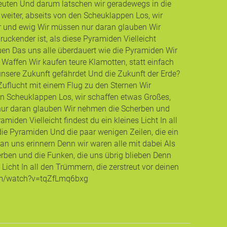
euten Und darum latschen wir geradewegs in die
weiter, abseits von den Scheuklappen Los, wir
mer und ewig Wir müssen nur daran glauben Wir
ckender ist, als diese Pyramiden Vielleicht
auen Das uns alle überdauert wie die Pyramiden Wir
 Waffen Wir kaufen teure Klamotten, statt einfach
 unsere Zukunft gefährdet Und die Zukunft der Erde?
 Zuflucht mit einem Flug zu den Sternen Wir
en Scheuklappen Los, wir schaffen etwas Großes,
n nur daran glauben Wir nehmen die Scherben und
iden Vielleicht findest du ein kleines Licht In all
ie Pyramiden Und die paar wenigen Zeilen, die ein
 an uns erinnern Denn wir waren alle mit dabei Als
rben und die Funken, die uns übrig blieben Denn
Licht In all den Trümmern, die zerstreut vor deinen
com/watch?v=tqZfLmq6bxg