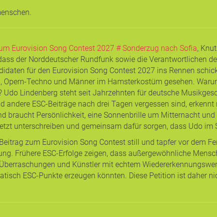
 menschen.
um Eurovision Song Contest 2027 # Sonderzug nach Sofia
, Knu
 dass der Norddeutscher Rundfunk sowie die Verantwortlichen d
ndidaten für den Eurovision Song Contest 2027 ins Rennen schickt
, Opern-Techno und Männer im Hamsterkostüm gesehen. Warum 
 Udo Lindenberg steht seit Jahrzehnten für deutsche Musikgesc
d andere ESC-Beiträge nach drei Tagen vergessen sind, erkennt
nd braucht Persönlichkeit, eine Sonnenbrille um Mitternacht und 
etzt unterschreiben und gemeinsam dafür sorgen, dass Udo im So
itrag zum Eurovision Song Contest still und tapfer vor dem Ferns
nung. Frühere ESC-Erfolge zeigen, dass außergewöhnliche Mensc
Überraschungen und Künstler mit echtem Wiedererkennungswert.
tisch ESC-Punkte erzeugen könnten. Diese Petition ist daher nich