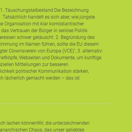
n. 1. Täuschungstatbestand Die Bezeichnung
. Tatsächlich handelt es sich aber, wie jüngste
ne Organisation mit klar komödiantischer
 das Vertrauen der Bürger in seriöse Politik
nteressen schwer getäuscht. 2. Begründung des
Bestimmung im Namen führen, sollte die EU diesem
ter Clownsverein von Europa (VCE)“, 3. alternativ:
riefköpfe, Webseiten und Dokumente, um künftige
ziellen Mitteilungen zur besseren
ichkeit politischer Kommunikation stärken,
ch lächerlich gemacht werden – das ist
och lachen können ​Wir, die unterzeichnenden
 anarchischen Chaos, das unser geliebtes