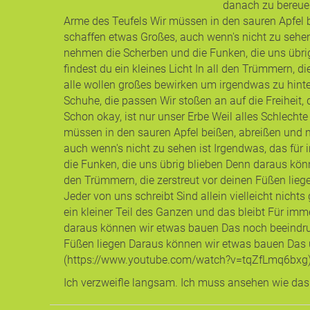
danach zu bereuen
Arme des Teufels Wir müssen in den sauren Apfel b
schaffen etwas Großes, auch wenn's nicht zu sehen
nehmen die Scherben und die Funken, die uns übri
findest du ein kleines Licht In all den Trümmern, 
alle wollen großes bewirken um irgendwas zu hinter
Schuhe, die passen Wir stoßen an auf die Freiheit,
Schon okay, ist nur unser Erbe Weil alles Schlechte
müssen in den sauren Apfel beißen, abreißen und 
auch wenn's nicht zu sehen ist Irgendwas, das für
die Funken, die uns übrig blieben Denn daraus könn
den Trümmern, die zerstreut vor deinen Füßen lieg
Jeder von uns schreibt Sind allein vielleicht nich
ein kleiner Teil des Ganzen und das bleibt Für i
daraus können wir etwas bauen Das noch beeindrucke
Füßen liegen Daraus können wir etwas bauen Das
(https://www.youtube.com/watch?v=tqZfLmq6bxg)
Ich verzweifle langsam. Ich muss ansehen wie das