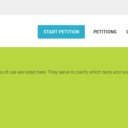
START PETITION
PETITIONS
 of use are listed here. They serve to clarify which texts and wor