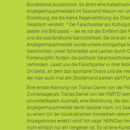
Bundesland auszeichnet. Es droht eine Katastrophe
Anzeigenhauptmeisters im Saarland. ​Warum wir uns 
Einstellung, die die kleine Regelverletzung als Ch
Gespräch versteht. * ​Der Falschparker als Kulturg
besten ins Bild passt – sei es vor der Einfahrt d
und die saarländische Gemütlichkeit. Sie sind ein w
Anzeigenhauptmeister würde unsere einzigartige Mi
Geschichten, unser Schimpfen und Lachen durch O
Forderung ​Wir fordern die politisch Verantwortli
verhindern. Lasst uns die Falschparker in ihrer Rol
Ort bleibt, an dem das spontane Chaos und die men
der man auch mal am Straßenrand parken darf. ​Für 
Eine ernste Warnung von Tobias Daniel von der PAR
Zivilversager, ​als Tobias Daniel von der PARTEI w
unvorstellbarem Ausmaß, eine Bedrohung, die das 
Anzeigenhauptmeister denkt darüber nach, ins Saarl
zu einem Ort der bürokratischen Korrektheit verko
Anzeigeblocks ersetzt wird? Ich sage: NEIN! ​Das h
nicht einfach nur ein Vergehen ist. Es ist eine Kun