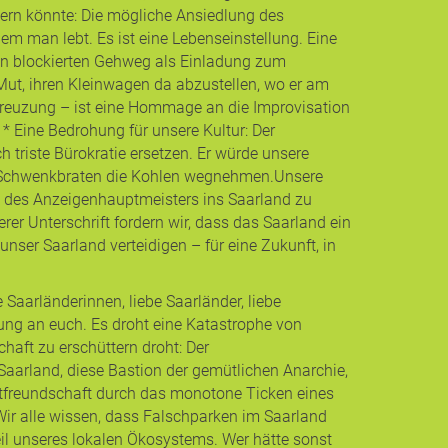
tern könnte: Die mögliche Ansiedlung des
em man lebt. Es ist eine Lebenseinstellung. Eine
 den blockierten Gehweg als Einladung zum
r Mut, ihren Kleinwagen da abzustellen, wo er am
 Kreuzung – ist eine Hommage an die Improvisation
* ​Eine Bedrohung für unsere Kultur: Der
 triste Bürokratie ersetzen. Er würde unsere
Schwenkbraten die Kohlen wegnehmen. ​Unsere
ug des Anzeigenhauptmeisters ins Saarland zu
erer Unterschrift fordern wir, dass das Saarland ein
nser Saarland verteidigen – für eine Zukunft, in
Saarländerinnen, liebe Saarländer, liebe
nung an euch. Es droht eine Katastrophe von
aft zu erschüttern droht: Der
 Saarland, diese Bastion der gemütlichen Anarchie,
astfreundschaft durch das monotone Ticken eines
Wir alle wissen, dass Falschparken im Saarland
Teil unseres lokalen Ökosystems. Wer hätte sonst