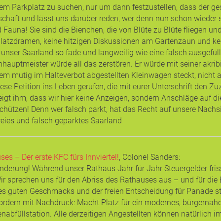
 Parkplatz zu suchen, nur um dann festzustellen, dass der ges
chaft und lässt uns darüber reden, wer denn nun schon wieder so
Fauna! Sie sind die Bienchen, die von Blüte zu Blüte fliegen un
latzdramen, keine hitzigen Diskussionen am Gartenzaun und ke
ser Saarland so fade und langweilig wie eine falsch ausgefüllte 
hauptmeister würde all das zerstören. Er würde mit seiner akri
inem mutig im Halteverbot abgestellten Kleinwagen steckt, nicht 
iese Petition ins Leben gerufen, die mit eurer Unterschrift den
 zeigt ihm, dass wir hier keine Anzeigen, sondern Anschläge auf 
ützen! Denn wer falsch parkt, hat das Recht auf unsere Nachsich
 freies und falsch geparktes Saarland
es – Der erste KFC fürs Innviertel!
, Colonel Sanders
:
nderung! Während unser Rathaus Jahr für Jahr Steuergelder frisst
Wir sprechen uns für den Abriss des Rathauses aus – und für die 
s guten Geschmacks und der freien Entscheidung für Panade sta
ordern mit Nachdruck: Macht Platz für ein modernes, bürgernah
nabfüllstation. Alle derzeitigen Angestellten können natürlich i