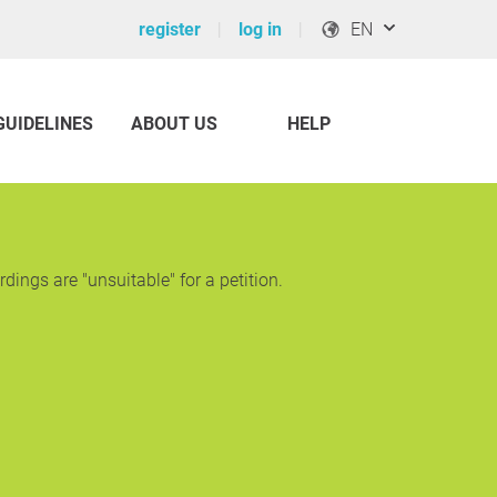
register
log in
EN
GUIDELINES
ABOUT US
HELP
dings are "unsuitable" for a petition.