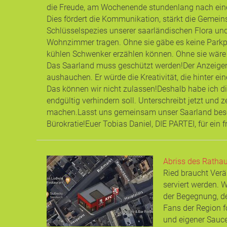
die Freude, am Wochenende stundenlang nach einem
Dies fördert die Kommunikation, stärkt die Gemeins
Schlüsselspezies unserer saarländischen Flora und 
Wohnzimmer tragen. Ohne sie gäbe es keine Parkp
kühlen Schwenker erzählen können. Ohne sie wäre un
Das Saarland muss geschützt werden! ​Der Anzeigen
aushauchen. Er würde die Kreativität, die hinter e
Das können wir nicht zulassen! ​Deshalb habe ich d
endgültig verhindern soll. Unterschreibt jetzt und
machen. ​Lasst uns gemeinsam unser Saarland besch
Bürokratie! ​Euer Tobias Daniel, DIE PARTEI, für ein
Abriss des Rathaus
Ried braucht Verä
serviert werden. 
der Begegnung, de
Fans der Region f
und eigener Sauce