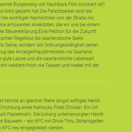
amte Bürgersteig von Nachbars Polo blockiert ist?
 blöd geparkt hat. ​Die Falschparker sind die
d die wichtigen Nachrichten von der Straße ins
ine amüsanten Anekdoten, die wir uns bei einem
Steuererklärung. ​Eine Petition für die Zukunft:
bischen Regelwut die saarländische Seele
als Genie, sondern als Ordnungswidrigkeit sehen.
 Zuzug des Anzeigenhauptmeisters ins Saarland
die gute Laune und die saarländische Lebensart
t verdient. ​Hoch die Tassen und nieder mit der
 könnte an gleicher Stelle längst saftiges Hendl
Errichtung eines Kentucky Fried Chicken: Ein Ort
tt Papierkram. Die bislang unterversorgten Hendl-
es Bauwerk – ein KFC mit Drive-Thru, Schanigarten
m KFC neu eingegliedert werden.