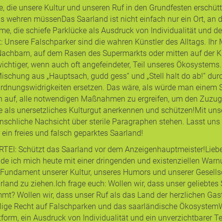
, die unsere Kultur und unseren Ruf in den Grundfesten erschüt
wehren müssen ​Das Saarland ist nicht einfach nur ein Ort, an d
arme, die schiefe Parklücke als Ausdruck von Individualität und
ut: Unsere Falschparker sind die wahren Künstler des Alltags. Ih
es Nachbarn, auf dem Rasen des Supermarkts oder mitten auf der
ichtiger, wenn auch oft angefeindeter, Teil unseres Ökosystems. 
schung aus „Hauptsach, gudd gess“ und „Stell halt do ab!“ durch
rdnungswidrigkeiten ersetzen. Das wäre, als würde man einem 
chen auf, alle notwendigen Maßnahmen zu ergreifen, um den Zuz
le als unersetzliches Kulturgut anerkennen und schützen! ​Mit uns
schliche Nachsicht über sterile Paragraphen stehen. Lasst uns u
ein freies und falsch geparktes Saarland!
TEI: Schützt das Saarland vor dem Anzeigenhauptmeister! ​Liebe 
ende ich mich heute mit einer dringenden und existenziellen War
Fundament unserer Kultur, unseres Humors und unserer Gesellsch
and zu ziehen. ​Ich frage euch: Wollen wir, dass unser geliebtes
mmt? Wollen wir, dass unser Ruf als das Land der herzlichen G
eilige Recht auf Falschparken und das saarländische Ökosystem ​
stform, ein Ausdruck von Individualität und ein unverzichtbarer 