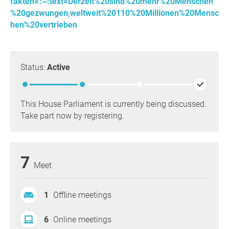
fakten#:~:text=Derzeit%20sind%20mehr%20Menschen
%20gezwungen,weltweit%20110%20Millionen%20Mensc
hen%20vertrieben
Status:
Active
This House Parliament is currently being discussed.
Take part now by registering.
7
Meet
1
Offline meetings
6
Online meetings