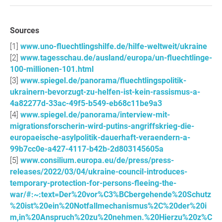
Sources
www.uno-fluechtlingshilfe.de/hilfe-weltweit/ukraine
www.tagesschau.de/ausland/europa/un-fluechtlinge-
100-millionen-101.html
www.spiegel.de/panorama/fluechtlingspolitik-
ukrainern-bevorzugt-zu-helfen-ist-kein-rassismus-a-
4a82277d-33ac-49f5-b549-eb68c11be9a3
www.spiegel.de/panorama/interview-mit-
migrationsforscherin-wird-putins-angriffskrieg-die-
europaeische-asylpolitik-dauerhaft-veraendern-a-
99b7cc0e-a427-4117-b42b-2d803145605a
www.consilium.europa.eu/de/press/press-
releases/2022/03/04/ukraine-council-introduces-
temporary-protection-for-persons-fleeing-the-
war/#:~:text=Der%20vor%C3%BCbergehende%20Schutz
%20ist%20ein%20Notfallmechanismus%2C%20der%20i
m,in%20Anspruch%20zu%20nehmen.%20Hierzu%20z%C