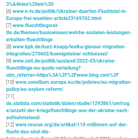
3%A4hlen%20ein%20
www.n-tv.de/politik/Ukrainer-duerfen-Fluchtziel-in-
Europa-frei-waehlen-article23169762.html
www.fluechtlingsrat-
thr.de/themen/basiswissen/welche-sozialen-leistungen-
erhalten-fluechtlinge
www.bpb.de/kurz-knapp/lexika/glossar-migration-
integration/270602/koenigsteiner-schluessel/
www.zeit.de/politik/ausland/2022-03/ukraine-
fluechtlinge-eu-quote-verteilung?
utm_referrer=https%3A%2F%2Fwww.bing.com%2F
www.consilium.europa.eu/de/policies/eu-migration-
policy/eu-asylum-reform/
de.statista.com/statistik/daten/studie/1293861/umfrag
e/anzahl-der-kriegsfluechtlinge-aus-der-ukraine-nach-
aufnahmeland/
www.rescue.org/de/artikel/110-millionen-auf-der-
flucht-das-sind-die-