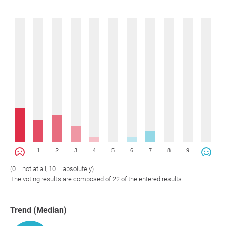
1
2
3
4
5
6
7
8
9
(0 = not at all, 10 = absolutely)
The voting results are composed of 22 of the entered results.
Trend (Median)