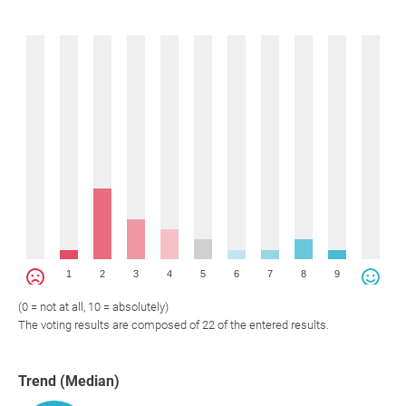
1
2
3
4
5
6
7
8
9
(0 = not at all, 10 = absolutely)
The voting results are composed of 22 of the entered results.
Trend (Median)