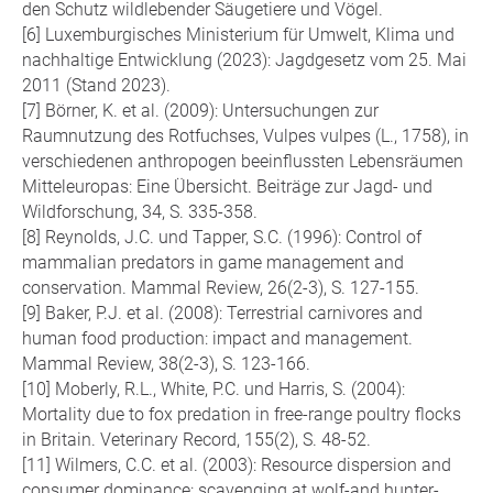
den Schutz wildlebender Säugetiere und Vögel.
Luxemburgisches Ministerium für Umwelt, Klima und
nachhaltige Entwicklung (2023): Jagdgesetz vom 25. Mai
2011 (Stand 2023).
Börner, K. et al. (2009): Untersuchungen zur
Raumnutzung des Rotfuchses, Vulpes vulpes (L., 1758), in
verschiedenen anthropogen beeinflussten Lebensräumen
Mitteleuropas: Eine Übersicht. Beiträge zur Jagd- und
Wildforschung, 34, S. 335-358.
Reynolds, J.C. und Tapper, S.C. (1996): Control of
mammalian predators in game management and
conservation. Mammal Review, 26(2-3), S. 127-155.
Baker, P.J. et al. (2008): Terrestrial carnivores and
human food production: impact and management.
Mammal Review, 38(2-3), S. 123-166.
Moberly, R.L., White, P.C. und Harris, S. (2004):
Mortality due to fox predation in free-range poultry flocks
in Britain. Veterinary Record, 155(2), S. 48-52.
Wilmers, C.C. et al. (2003): Resource dispersion and
consumer dominance: scavenging at wolf‐and hunter‐