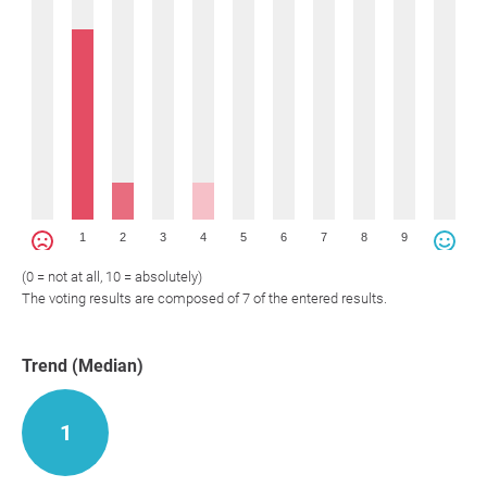
1
2
3
4
5
6
7
8
9
(0 = not at all, 10 = absolutely)
The voting results are composed of 7 of the entered results.
Trend (Median)
1