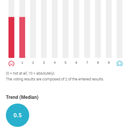
1
2
3
4
5
6
7
8
9
(0 = not at all, 10 = absolutely)
The voting results are composed of 2 of the entered results.
Trend (Median)
0.5