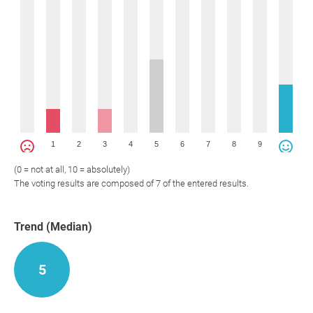
1
2
3
4
5
6
7
8
9
(0 = not at all, 10 = absolutely)
The voting results are composed of 7 of the entered results.
Trend (Median)
5