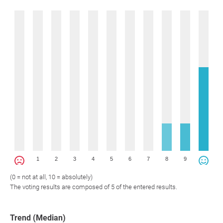
1
2
3
4
5
6
7
8
9
(0 = not at all, 10 = absolutely)
The voting results are composed of 5 of the entered results.
Trend (Median)