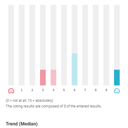
1
2
3
4
5
6
7
8
9
(0 = not at all, 10 = absolutely)
The voting results are composed of 5 of the entered results.
Trend (Median)