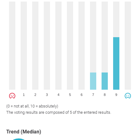
1
2
3
4
5
6
7
8
9
(0 = not at all, 10 = absolutely)
The voting results are composed of 5 of the entered results.
Trend (Median)