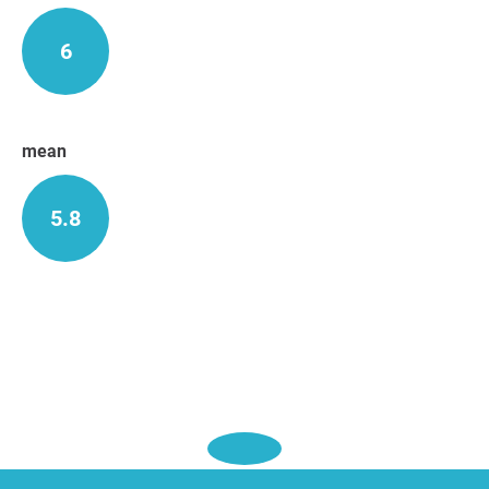
6
mean
5.8