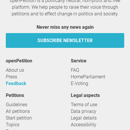
openPetition is a politically neutral, non-profit and free
platform. We help people to raise their voice through
petitions and to effect change in politics and society.
Never miss any news again
SUBSCRIBE NEWSLETTER
openPetition
service
About us
FAQ
Press
HomeParliament
Feedback
E-Voting
Petitions
Legal aspects
Guidelines
Terms of use
All petitions
Data privacy
Start petition
Legal details
Topics
Accessibility