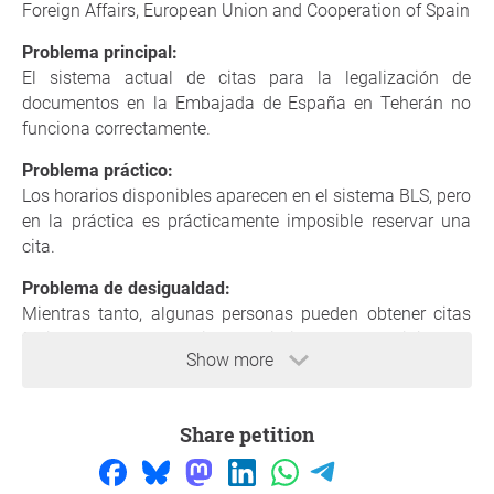
Foreign Affairs, European Union and Cooperation of Spain
Problema principal:
El sistema actual de citas para la legalización de
documentos en la Embajada de España en Teherán no
funciona correctamente.
Problema práctico:
Los horarios disponibles aparecen en el sistema BLS, pero
en la práctica es prácticamente imposible reservar una
cita.
Problema de desigualdad:
Mientras tanto, algunas personas pueden obtener citas
fácilmente pagando a intermediarios, lo que es injusto y
Show more
crea un proceso poco transparente.
Impacto en las personas:
Esto causa retrasos prolongados y dificultades graves
Share petition
para quienes necesitan legalizar sus documentos por
motivos académicos, profesionales o administrativos.