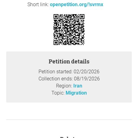
Short link:
openpetition.org/!svrmx
Solicitud clara:
Respetuosamente solicitamos a la Embajada que se
corrija el sistema de citas y que se proporcione un
proceso justo, transparente y accesible para todos.
Reason
Esta petición es importante porque afecta a cientos de
Petition details
personas que necesitan legalizar sus documentos para
Petition started: 02/20/2026
estudios, trabajo o trámites administrativos. La
Collection ends: 08/19/2026
imposibilidad de reservar citas de manera regular genera
Region:
Iran
retrasos significativos y dificultades graves para cumplir
Topic:
Migration
con requisitos legales y académicos.
Además, la existencia de intermediarios que venden citas
mediante pagos crea un sistema injusto y no
transparente, que debilita la confianza pública en los
servicios consulares.