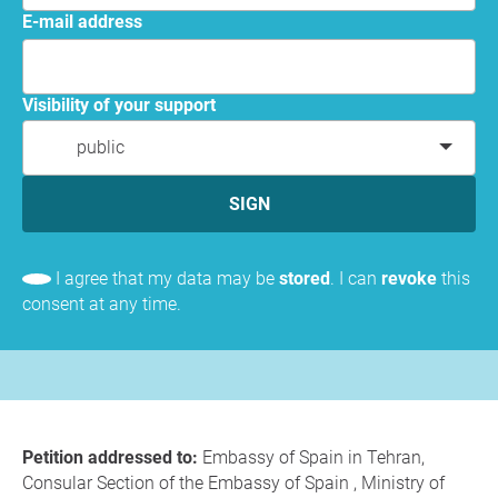
E-mail address
Visibility of your support
public
SIGN
I agree that my data may be
stored
. I can
revoke
this
consent at any time.
Petition addressed to:
Embassy of Spain in Tehran,
Consular Section of the Embassy of Spain , Ministry of