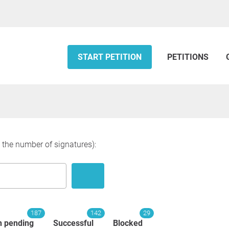
START PETITION
PETITIONS
y the number of signatures):
187
142
29
n pending
Successful
Blocked