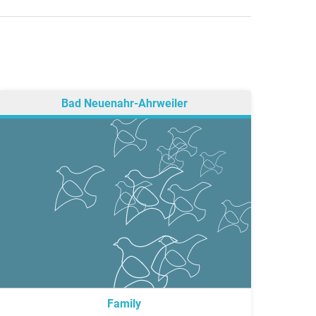
Bad Neuenahr-Ahrweiler
Family