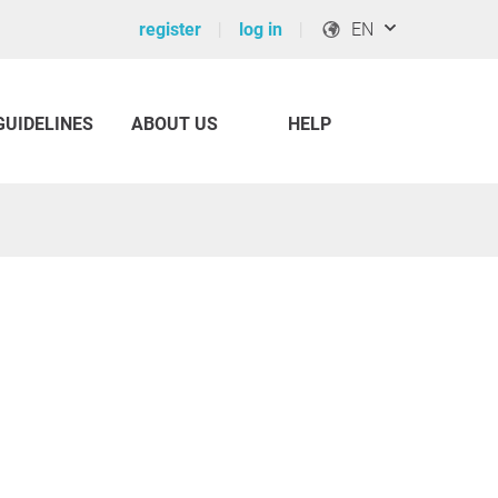
register
log in
EN
GUIDELINES
ABOUT US
HELP