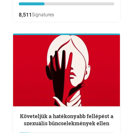
8,511
Signatures
Követeljük a hatékonyabb fellépést a
szexuális bűncselekmények ellen