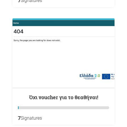
7
Signatures
Όχι voucher για το θεαθήναι!
7
Signatures