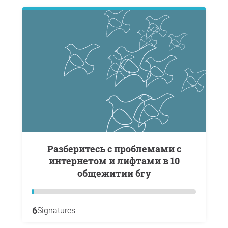
Разберитесь с проблемами с
интернетом и лифтами в 10
общежитии бгу
6
Signatures