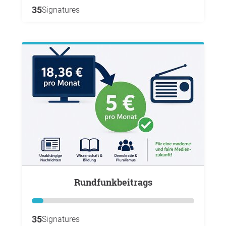
35
Signatures
Rundfunkbeitrags
35
Signatures