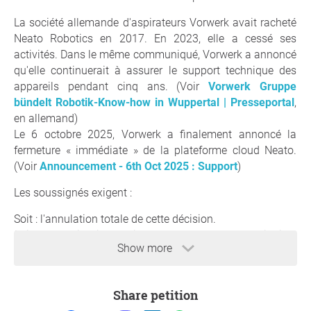
La société allemande d'aspirateurs Vorwerk avait racheté
Neato Robotics en 2017. En 2023, elle a cessé ses
activités. Dans le même communiqué, Vorwerk a annoncé
qu'elle continuerait à assurer le support technique des
appareils pendant cinq ans. (Voir
Vorwerk Gruppe
bündelt Robotik-Know-how in Wuppertal | Presseportal
,
en allemand)
Le 6 octobre 2025, Vorwerk a finalement annoncé la
fermeture « immédiate » de la plateforme cloud Neato.
(Voir
Announcement - 6th Oct 2025 : Support
)
Les soussignés exigent :
Soit : l'annulation totale de cette décision.
Soit : de publier l'intégralité du code source et des binaires
Show more
des micrologiciels des appareils Neato et du logiciel du
serveur cloud Neato, afin que la communauté puisse
continuer à utiliser ces appareils.
Share petition
Soit : de mettre en place une intégration avec des