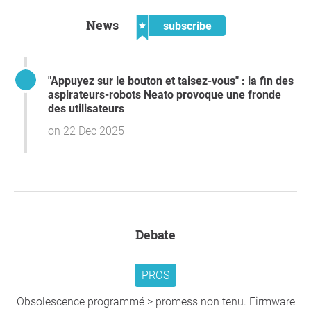
de ses clients et souhaite générer des revenus artificiels
en dévalorisant leurs appareils fonctionnels.
News
subscribe
Dans tous les cas, si Vorwerk ne propose pas de solution
équitable et respectueuse à cette situation, les signataires
"Appuyez sur le bouton et taisez-vous" : la fin des
s'abstiendront d'acheter tout produit du groupe Vorwerk à
aspirateurs-robots Neato provoque une fronde
l'avenir et déconseilleront à leur entourage de le faire.
des utilisateurs
Translated with DeepL.com (free version)
on 22 Dec 2025
Thank you so much for your support,
Alexander Schöcke
,
Jork
Question to the initiator
Debate
PROS
Obsolescence programmé > promess non tenu. Firmware